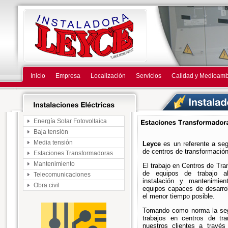
Inicio
Empresa
Localización
Servicios
Calidad y Medioamb
Energía Solar Fotovoltaica
Baja tensión
Media tensión
Leyce
es un referente a seg
de centros de transformación
Estaciones Transformadoras
Mantenimiento
El trabajo en Centros de Tra
de equipos de trabajo a
Telecomunicaciones
instalación y mantenimie
Obra civil
equipos capaces de desarro
el menor tiempo posible.
Tomando como norma la segu
trabajos en centros de t
nuestros clientes a travé